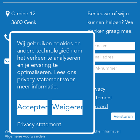
C-mine 12
Benieuwd of wij u
3600 Genk
kunnen helpen? We
denken graag mee.
Annelies:
0474 98 21 78
Wij gebruiken cookies en
Nico:
0496 26 72 03
andere technologieën om
het verkeer te analyseren
annelies@anneliesenco.be
en je ervaring te
nico@anneliesenco.be
optimaliseren. Lees ons
privacy statement voor
meer informatie.
Privacy
statement
Accepteren
Weigeren
akkoord
Versturen
Privacy statement
Website door
InterXL
| © 2026 Annelies & Co |
Juridische informatie
|
Algemene voorwaarden