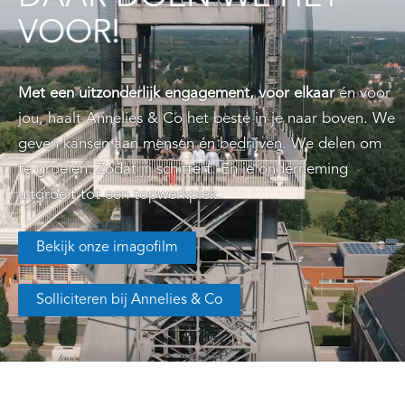
VOOR!
Met een uitzonderlijk engagement, voor elkaar
én voor
jou, haalt Annelies & Co het beste in je naar boven. We
geven kansen aan mensen én bedrijven. We delen om
te groeien. Zodat jij schittert. En je onderneming
uitgroeit tot een topwerkplek.
Bekijk onze imagofilm
Solliciteren bij Annelies & Co