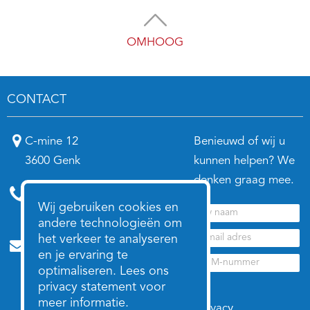
OMHOOG
CONTACT
C-mine 12
Benieuwd of wij u
3600 Genk
kunnen helpen? We
denken graag mee.
Annelies:
0474 98 21 78
Wij gebruiken cookies en
Nico:
0496 26 72 03
andere technologieën om
het verkeer te analyseren
annelies@anneliesenco.be
en je ervaring te
nico@anneliesenco.be
optimaliseren. Lees ons
privacy statement voor
meer informatie.
Privacy