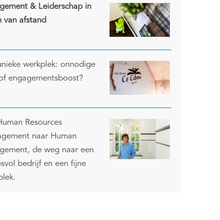
gement & Leiderschap in
n van afstand
unieke werkplek: onnodige
 of engagementsboost?
Human Resources
gement naar Human
gement, de weg naar een
svol bedrijf en een fijne
plek.