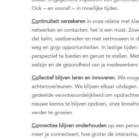
Ook – en vooral! – in moeilijke tijden.
Co
ntinuïteit
verzekeren
in onze relatie met kla
netwerken en contacten: het is een must. Zowe
dat kalm, vastberaden en met vertrouwen in 
weg en grijp opportuniteiten. In lastige tijden
perspectief te bieden en gerust te stellen. Me
welzijn en de gezondheid van je medewerkers e
Co
llectief
blijven leren en innoveren
. We mogen
achteroverleunen. We blijven elkaar uitdagen
gedeelde verantwoordelijkheid om opdrachten
nieuwe kennis te blijven opdoen, onze knowh
verder te groeien.
Co
nnecties
blijven onderhouden
op een persoo
meer je connecteert, hoe groter de interactie,