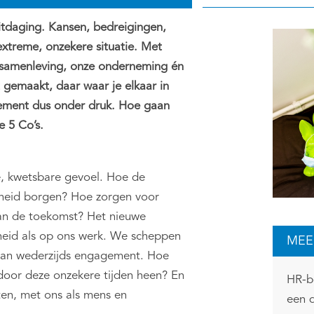
itdaging. Kansen, bedreigingen,
extreme, onzekere situatie. Met
 samenleving, onze onderneming én
gemaakt, daar waar je elkaar in
agement dus onder druk. Hoe gaan
 5 Co’s.
e, kwetsbare gevoel. Hoe de
gheid borgen? Hoe zorgen voor
an de toekomst? Het nieuwe
heid als op ons werk. We scheppen
MEE
aan wederzijds engagement. Hoe
door deze onzekere tijden heen? En
HR-b
ten, met ons als mens en
een d