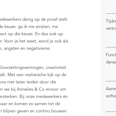
ewerkers danig op de proef stelt.
Tijdr
 keuze: ga ik me smijten, me
vert
pact op die keuze. En dus ook op
. Voor je het weet, word je ook als
, angsten en negativisme.
Funct
dynam
 Doorzettingsvermogen, creativiteit
A. Met een realistische kijk op de
ons niet laten leiden door die
Aanw
en we bij Annelies & Co ervoor om
softi
ersterken. Bij onze medewerkers én
lkaar en komen zo samen tot de
sen blijven geven en continu bouwen