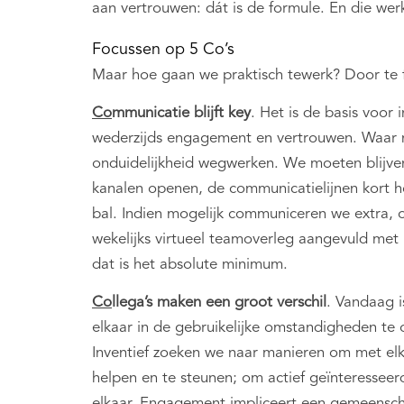
aan vertrouwen: dát is de formule. En die werk
Focussen op 5 Co’s
Maar hoe gaan we praktisch tewerk? Door te 
Co
mmunicatie blijft key
. Het is de basis voor 
wederzijds engagement en vertrouwen. Waar 
onduidelijkheid wegwerken. We moeten blijven
kanalen openen, de communicatielijnen kort 
bal. Indien mogelijk communiceren we extra, oo
wekelijks virtueel teamoverleg aangevuld met 
dat is het absolute minimum.
Co
llega’s
maken een groot verschil
. Vandaag i
elkaar in de gebruikelijke omstandigheden te
Inventief zoeken we naar manieren om met elkaa
helpen en te steunen; om actief geïnteresseerd
elkaar. Engagement impliceert een gemeensch