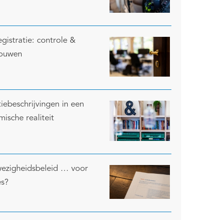
egistratie: controle &
rouwen
iebeschrijvingen in een
ische realiteit
ezigheidsbeleid … voor
es?