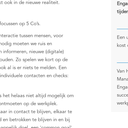
t ook in de nieuwe realiteit.
Enga
tijde
focussen op 5 Co’s.
interactie tussen mensen, voor
Een 
nodig moeten we ruis en
kost
 informeren, nieuwe (digitale)
houden. Zo spelen we kort op de
k al is er niets te melden. Een
Van 
individuele contacten en checks:
Mana
Enga
succe
s het helaas niet altijd mogelijk om
werk
 ontmoeten op de werkplek.
r in contact te blijven, elkaar te
 en betrokken te blijven in en bij
appelijk doel, een 'common goal'.