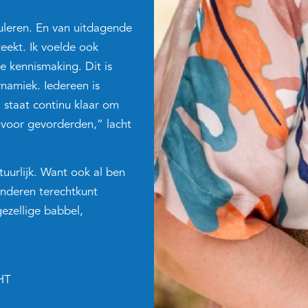
muleren. En van uitdagende
eekt. Ik voelde ook
e kennismaking. Dit is
ynamiek. Iedereen is
taat continu klaar om
 voor gevorderden,” lacht
uurlijk. Want ook al ben
 anderen terechtkunt
gezellige babbel,
HT