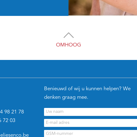
OMHOOG
Benieuwd of wij u kunnen helpen? We
denken graag mee.
4 98 21 78
6 72 03
eliesenco.be