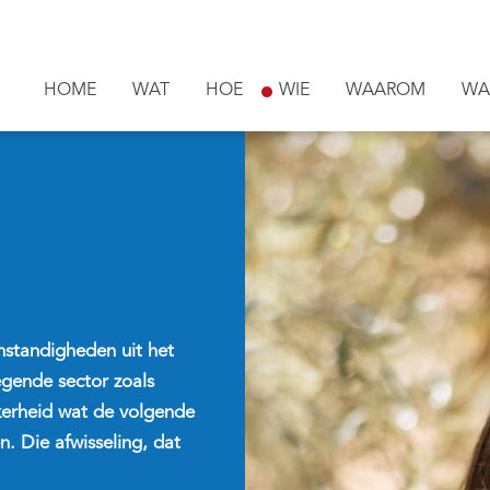
HOME
WAT
HOE
WIE
WAAROM
WA
mstandigheden uit het
egende sector zoals
kerheid wat de volgende
n. Die afwisseling, dat