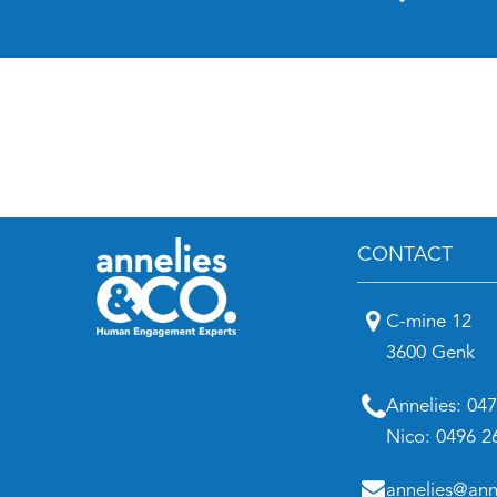
CONTACT
C-mine 12
3600 Genk
Annelies:
047
Nico:
0496 2
annelies@ann