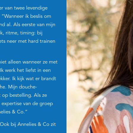
der van twee levendige
. “Wanneer ik beslis om
ind al. Als eerste van mijn
, ritme, timing: bij
iets neer met hard trainen
niet alleen wanneer ze met
 werk het liefst in een
ker. Ik kijk wat er brandt
che. Mijn douche-
 op bestelling. Als ze
de expertise van de groep
nelies & Co.”
Ook bij Annelies & Co zit