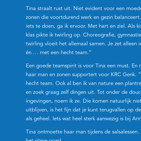
Tina straalt rust uit. Niet evident voor een moe
zonen die voortdurend werk en gezin balanceert
iets te doen, ga ik ervoor. Met hart en ziel. Als k
klas pikte ik twirling op. Choreografie, gymnastiek
twirling vloeit het allemaal samen. Je zet alleen 
én … met een hecht team.”
Een goede teamspirit is voor Tina een must. En 
haar man en zonen supportert voor KRC Genk. “Ik
hecht team. Ook al ben ik van nature een plantrek
en zoek graag zelf dingen uit. Tot onder de dou
ingevingen, noem ik ze. Die komen natuurlijk niet
uitblijven, is het fijn dat je kunt terugvallen op 
als geheel. Iets wat heel sterk aanwezig is bij An
Tina ontmoette haar man tijdens de salsalessen. 
het ritme goed.