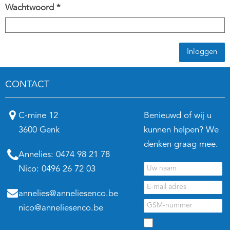
Wachtwoord *
Inloggen
CONTACT
C-mine 12
Benieuwd of wij u
3600 Genk
kunnen helpen? We
denken graag mee.
Annelies:
0474 98 21 78
Nico:
0496 26 72 03
annelies@anneliesenco.be
nico@anneliesenco.be