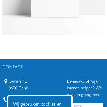
CONTACT
C-mine 12
Benieuwd of wij u
3600 Genk
kunnen helpen? We
denken graag mee.
Annelies:
0474 98 21 78
Wij gebruiken cookies en
Nico:
0496 26 72 03