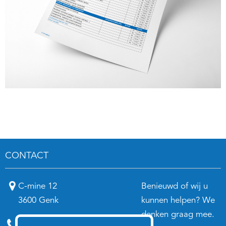
CONTACT
C-mine 12
Benieuwd of wij u
3600 Genk
kunnen helpen? We
denken graag mee.
Annelies:
0474 98 21 78